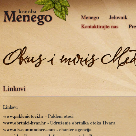
Menego
Jelovnik
Kontaktirajte nas
Pr
Linkovi
Linkovi
www.pakleniotoci.hr
- Pakleni otoci
www.obrtnici-hvar.hr
- Udruženje obrtnika otoka Hvara
www.ats-commodore.com
- charter agencija
www.islandbrac.com
- Informacije o otoku Braču