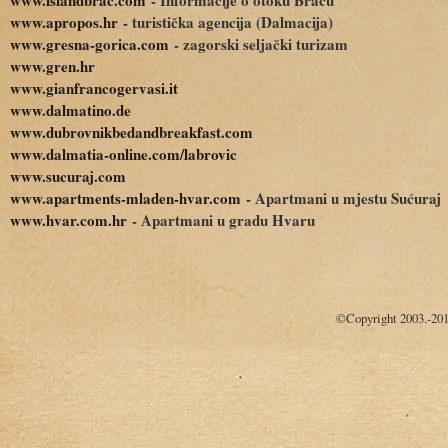
www.apropos.hr
- turistička agencija (Dalmacija)
www.gresna-gorica.com
- zagorski seljački turizam
www.gren.hr
www.gianfrancogervasi.it
www.dalmatino.de
www.dubrovnikbedandbreakfast.com
www.dalmatia-online.com/labrovic
www.sucuraj.com
www.apartments-mladen-hvar.com
- Apartmani u mjestu Sućuraj
www.hvar.com.hr
- Apartmani u gradu Hvaru
©Copyright 2003.-20