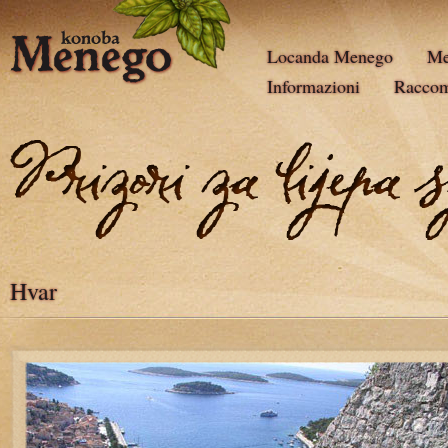
Locanda Menego
Me
Informazioni
Racco
Hvar